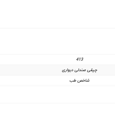
413
چپقی صندلی دیواری
شاخص طب