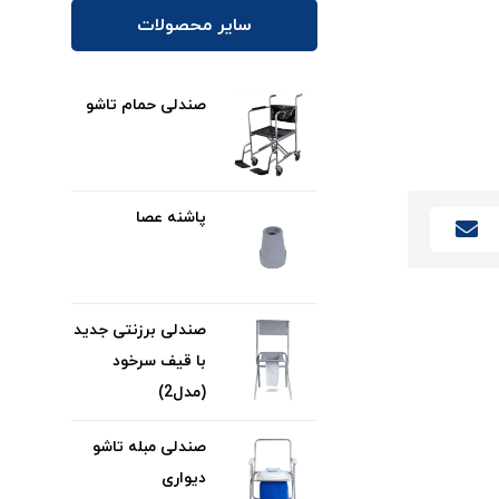
سایر محصولات
صندلی حمام تاشو
پاشنه عصا
صندلی برزنتی جدید
با قیف سرخود
(مدل2)
صندلی مبله تاشو
دیواری