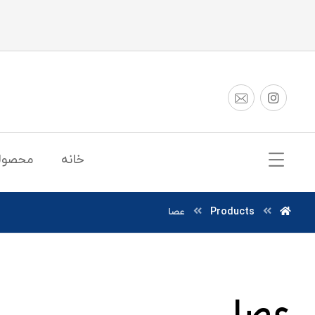
خانه
محصول
Products
عصا
عصا