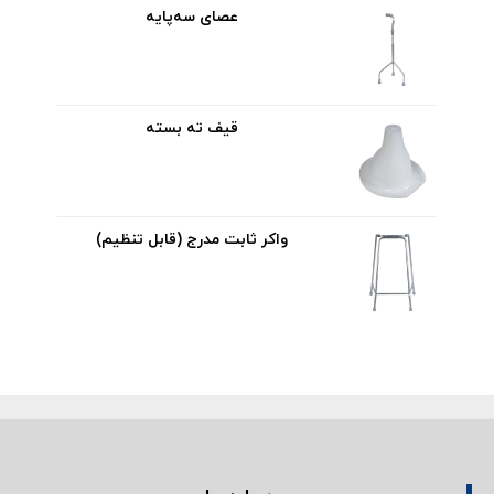
عصای سه‌پایه
قیف ته بسته
واکر ثابت مدرج (قابل تنظیم)