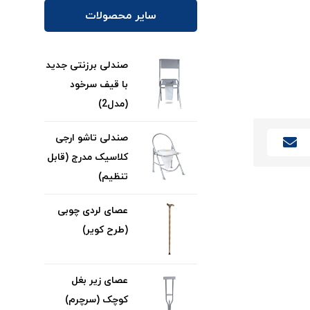
سایر محصولات
صندلی برزنتی جدید
با قیف سرخود
(مدل2)
صندلی تاشو ارجی
کلاسیک مدرج (قابل
تنظیم)
عصای لردی چوبی
(طرح کویر)
عصای زیر بغل
کوچک (سرچرم)