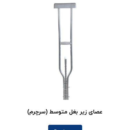
عصای زیر بغل متوسط (سرچرم)