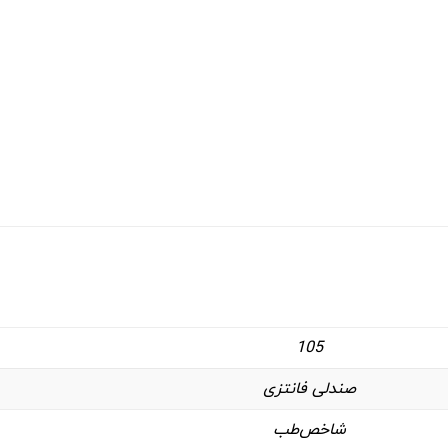
105
صندلی فانتزی
شاخص‌طب