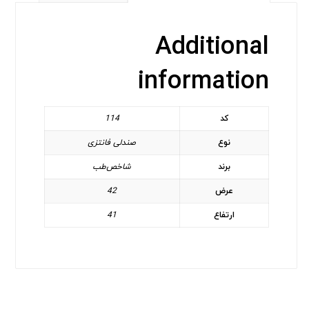
Additional
information
کد
114
نوع
صندلی فانتزی
برند
شاخص‌طب
عرض
42
ارتفاع
41