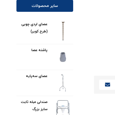
سایر محصولات
عصای لردی چوبی
(طرح کویر)
پاشنه عصا
عصای سه‌پایه
صندلی مبله ثابت
سایز بزرگ