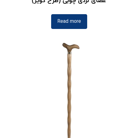
عصای لردی چوبی (طرح کویر)
Read more