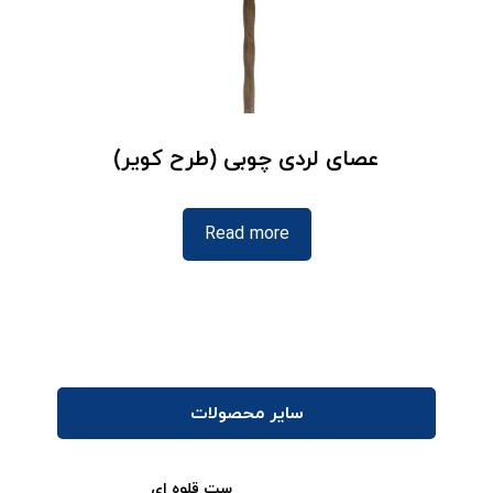
عصای لردی چوبی (طرح کویر)
Read more
سایر محصولات
ست قلوه ای